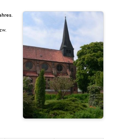
ahres
.
zw.