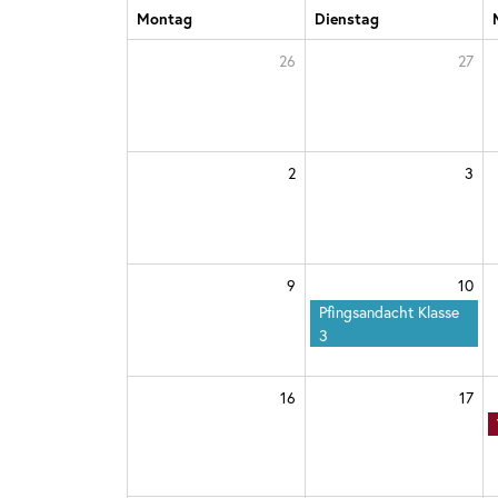
Montag
Dienstag
26
27
2
3
9
10
Pfingsandacht Klasse
3
16
17