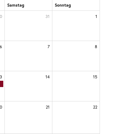
Samstag
Sonntag
0
31
1
6
7
8
3
14
15
0
21
22