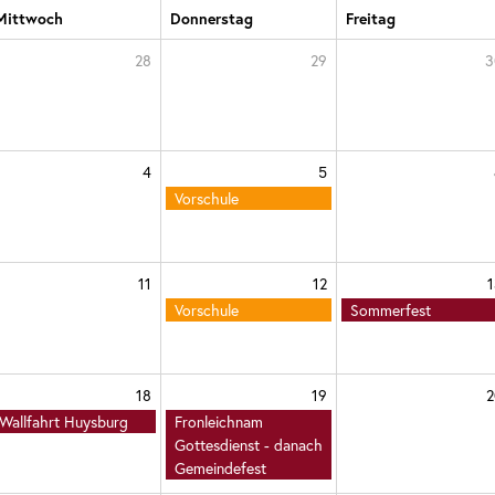
Mittwoch
Donnerstag
Freitag
28
29
3
4
5
Vorschule
11
12
1
Vorschule
Sommerfest
18
19
2
Wallfahrt Huysburg
Fronleichnam
Gottesdienst - danach
Gemeindefest