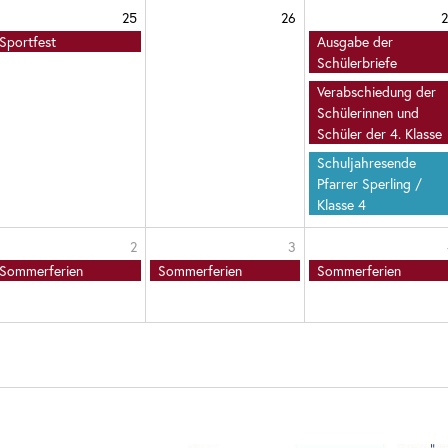
25
26
2
Sportfest
Ausgabe der
Schülerbriefe
Verabschiedung der
Schülerinnen und
Schüler der 4. Klasse
Schuljahresende
Pfarrer Sperling /
Klasse 4
2
3
Sommerferien
Sommerferien
Sommerferien