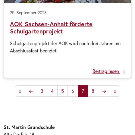
25. September 2023
AOK Sachsen-Anhalt förderte
Schulgartenprojekt
Schulgartenprojekt der AOK wird nach drei Jahren mit
Abschlussfest beendet
Beitrag lesen
«
←
3
4
5
6
7
8
→
»
St. Martin Grundschule
Alte Dorfstr. 18